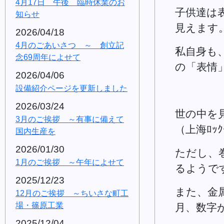
4月17日 午後 臨時休業のお
子供達は
知らせ
見えます
2026/04/18
4月のごあいさつ ～ 創立記
私自身も
念69周年によせて
の「表情
2026/04/06
設備紹介ページを更新しました
2026/03/24
世の中を
3月のご挨拶 ～有事に備えて
（上海ﾛｯ
国内生産を
2026/01/30
ただし、
1月のご挨拶 ～午年によせて
るようで
2025/12/23
また、金
12月のご挨拶 ～ちいさな町工
場・篠原工業
月、数字
2025/12/04