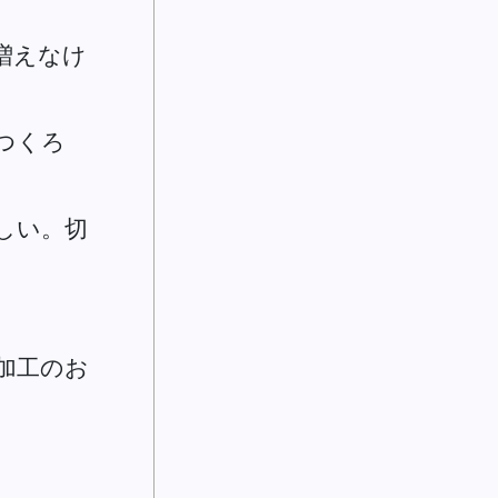
増えなけ
つくろ
しい。切
加工のお
。