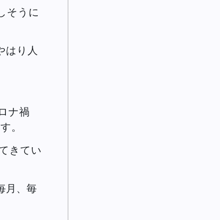
しそうに
やはり人
ロナ禍
ます。
てきてい
毎月、毎