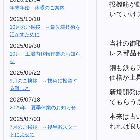
投機筋が
年末年始 休暇のご案内
いていけ
2025/10/10
10月のご挨拶 ～最先端技術を
活かすために
当社の御
2025/09/30
レス部品
10月 工場内移転作業のお知ら
せ
銅も鉄も
2025/09/22
価格が上
9月のご挨拶 ～技術に投資す
る難しさ
新規開発
2025/07/18
てもらう
2025年 夏季休業のお知らせ
本来は古
2025/07/03
れれば良
7月のご挨拶 ～後半戦スター
トによせて