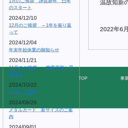
1月のご挨拶 謹賀新年 巳年
温故知新
のスタート
2024/12/10
12月のご挨拶 ～1年を振り返
2022年
って
2024/12/04
年末年始休業の御知らせ
2024/11/21
11月のご挨拶 世界平和と景
気展望
TOP
事
2024/10/22
10月のご挨拶
2024/09/25
メタルカード 新サイズのご案
内
2024/09/01