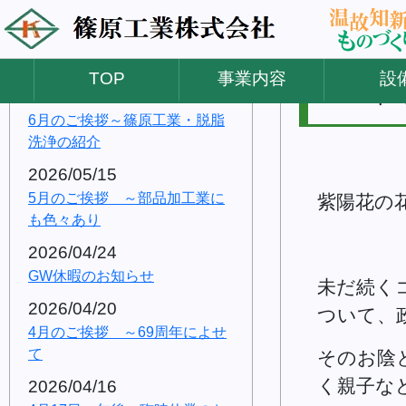
2026/07/17
2022/06/07
２０２６年 夏季休業のご案内
TOP
事業内容
設
2022
2026/06/12
6月のご挨拶～篠原工業・脱脂
洗浄の紹介
2026/05/15
5月のご挨拶 ～部品加工業に
紫陽花の
も色々あり
2026/04/24
GW休暇のお知らせ
未だ続く
2026/04/20
ついて、
4月のご挨拶 ～69周年によせ
て
そのお陰
く親子な
2026/04/16