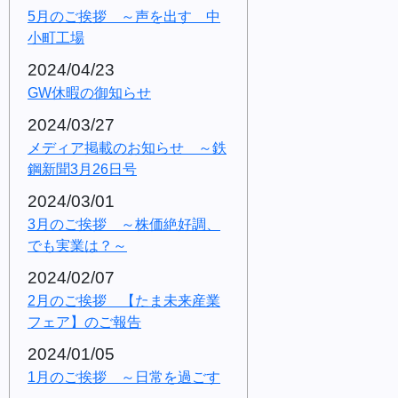
5月のご挨拶 ～声を出す 中
小町工場
2024/04/23
GW休暇の御知らせ
2024/03/27
メディア掲載のお知らせ ～鉄
鋼新聞3月26日号
2024/03/01
3月のご挨拶 ～株価絶好調、
でも実業は？～
2024/02/07
2月のご挨拶 【たま未来産業
フェア】のご報告
2024/01/05
1月のご挨拶 ～日常を過ごす