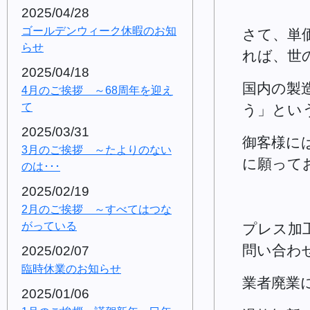
2025/04/28
ゴールデンウィーク休暇のお知
さて、単
らせ
れば、世
2025/04/18
国内の製
4月のご挨拶 ～68周年を迎え
て
う」とい
2025/03/31
御客様に
3月のご挨拶 ～たよりのない
に願って
のは･･･
2025/02/19
2月のご挨拶 ～すべてはつな
がっている
プレス加
問い合わ
2025/02/07
臨時休業のお知らせ
業者廃業
2025/01/06