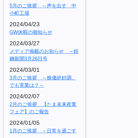
5月のご挨拶 ～声を出す 中
小町工場
2024/04/23
GW休暇の御知らせ
2024/03/27
メディア掲載のお知らせ ～鉄
鋼新聞3月26日号
2024/03/01
3月のご挨拶 ～株価絶好調、
でも実業は？～
2024/02/07
2月のご挨拶 【たま未来産業
フェア】のご報告
2024/01/05
1月のご挨拶 ～日常を過ごす