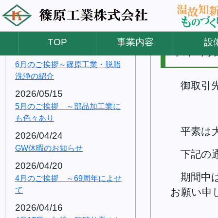
2026/07/17
2024/12/04
２０２６年 夏季休業のご案内
TOP
事業内容
設
年末年
2026/06/12
6月のご挨拶～篠原工業・脱脂
洗浄の紹介
御取引先
2026/05/15
5月のご挨拶 ～部品加工業に
も色々あり
平素は大
2026/04/24
GW休暇のお知らせ
下記の通
2026/04/20
期間中は
4月のご挨拶 ～69周年によせ
て
お願い申
2026/04/16