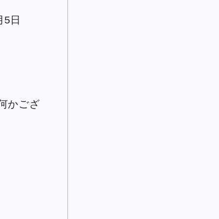
月5日
何かござ