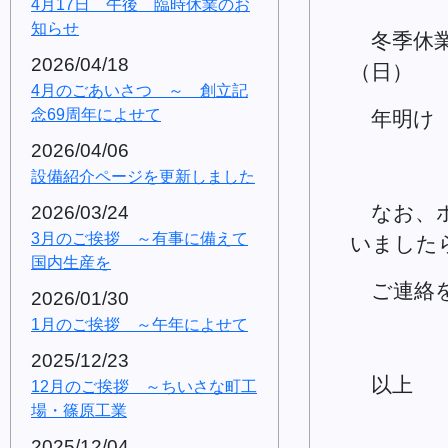
4月17日 午後 臨時休業のお
知らせ
冬季休業期
2026/04/18
（日）
4月のごあいさつ ～ 創立記
念69周年によせて
年明け 
2026/04/06
設備紹介ページを更新しました
なお、ホ
2026/03/24
3月のご挨拶 ～有事に備えて
いました
国内生産を
ご連絡を
2026/01/30
1月のご挨拶 ～午年によせて
2025/12/23
以上
12月のご挨拶 ～ちいさな町工
場・篠原工業
2025/12/04