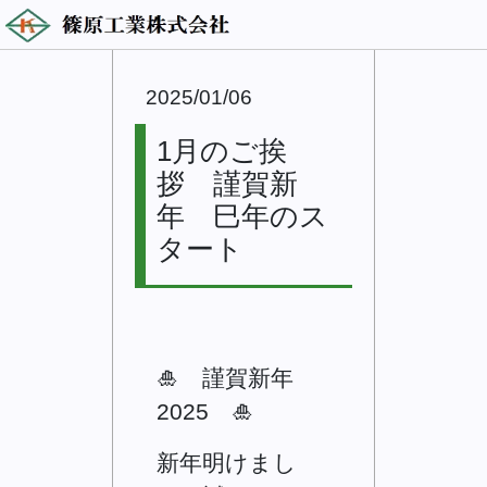
2025/01/06
1月のご挨
拶 謹賀新
年 巳年のス
タート
🎍 謹賀新年
2025 🎍
新年明けまし